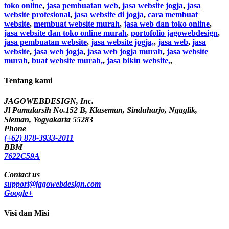
toko online
,
jasa pembuatan web
,
jasa website jogja
,
jasa
website profesional
,
jasa website di jogja
,
cara membuat
website
,
membuat website murah
,
jasa web dan toko online
,
jasa website dan toko online murah
,
portofolio jagowebdesign
,
jasa pembuatan website
,
jasa website jogja,
,
jasa web
,
jasa
website
,
jasa web jogja
,
jasa web jogja murah
,
jasa website
murah
,
buat website murah,
,
jasa bikin website,
,
Tentang kami
JAGOWEBDESIGN, Inc.
Jl Pamularsih No.152 B, Klaseman, Sinduharjo, Ngaglik,
Sleman, Yogyakarta 55283
Phone
(+62) 878-3933-2011
BBM
7622C59A
Contact us
support@jagowebdesign.com
Google+
Visi dan Misi