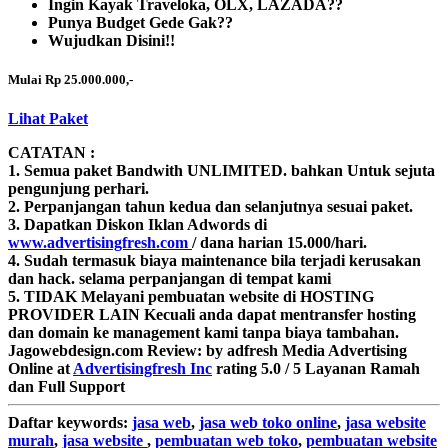
Ingin Kayak Traveloka, OLX, LAZADA??
Punya Budget Gede Gak??
Wujudkan Disini!!
Mulai Rp 25.000.000,-
Lihat Paket
CATATAN :
1. Semua paket Bandwith
UNLIMITED.
bahkan Untuk sejuta
pengunjung perhari.
2. Perpanjangan tahun kedua dan selanjutnya sesuai paket.
3. Dapatkan Diskon Iklan Adwords di
www.advertisingfresh.com
/ dana harian 15.000/hari.
4. Sudah termasuk biaya maintenance bila terjadi kerusakan
dan hack. selama perpanjangan di tempat kami
5. TIDAK Melayani pembuatan website di HOSTING
PROVIDER LAIN Kecuali anda dapat mentransfer hosting
dan domain ke management kami tanpa biaya tambahan.
Jagowebdesign.com
Review:
by
adfresh
Media Advertising
Online
at
Advertisingfresh Inc
rating
5.0
/
5
Layanan Ramah
dan Full Support
Daftar
keywords:
jasa web
,
jasa web toko online
,
jasa website
murah
,
jasa website
,
pembuatan web toko
,
pembuatan website