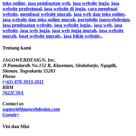
toko online
,
jasa pembuatan web
,
jasa website jogja
,
jasa
website profesional
,
jasa website di jogja
,
cara membuat
website
,
membuat website murah
,
jasa web dan toko online
,
jasa website dan toko online murah
,
portofolio jagowebdesign
,
jasa pembuatan website
,
jasa website jogja,
,
jasa web
,
jasa
website
,
jasa web jogja
,
jasa web jogja murah
,
jasa website
murah
,
buat website murah,
,
jasa bikin website,
,
Tentang kami
JAGOWEBDESIGN, Inc.
Jl Pamularsih No.152 B, Klaseman, Sinduharjo, Ngaglik,
Sleman, Yogyakarta 55283
Phone
(+62) 878-3933-2011
BBM
7622C59A
Contact us
support@jagowebdesign.com
Google+
Visi dan Misi