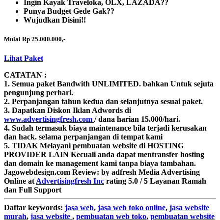
Ingin Kayak Traveloka, OLX, LAZADA??
Punya Budget Gede Gak??
Wujudkan Disini!!
Mulai Rp 25.000.000,-
Lihat Paket
CATATAN :
1. Semua paket Bandwith
UNLIMITED.
bahkan Untuk sejuta
pengunjung perhari.
2. Perpanjangan tahun kedua dan selanjutnya sesuai paket.
3. Dapatkan Diskon Iklan Adwords di
www.advertisingfresh.com
/ dana harian 15.000/hari.
4. Sudah termasuk biaya maintenance bila terjadi kerusakan
dan hack. selama perpanjangan di tempat kami
5. TIDAK Melayani pembuatan website di HOSTING
PROVIDER LAIN Kecuali anda dapat mentransfer hosting
dan domain ke management kami tanpa biaya tambahan.
Jagowebdesign.com
Review:
by
adfresh
Media Advertising
Online
at
Advertisingfresh Inc
rating
5.0
/
5
Layanan Ramah
dan Full Support
Daftar
keywords:
jasa web
,
jasa web toko online
,
jasa website
murah
,
jasa website
,
pembuatan web toko
,
pembuatan website