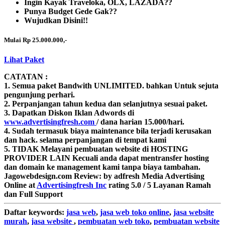
Ingin Kayak Traveloka, OLX, LAZADA??
Punya Budget Gede Gak??
Wujudkan Disini!!
Mulai Rp 25.000.000,-
Lihat Paket
CATATAN :
1. Semua paket Bandwith
UNLIMITED.
bahkan Untuk sejuta
pengunjung perhari.
2. Perpanjangan tahun kedua dan selanjutnya sesuai paket.
3. Dapatkan Diskon Iklan Adwords di
www.advertisingfresh.com
/ dana harian 15.000/hari.
4. Sudah termasuk biaya maintenance bila terjadi kerusakan
dan hack. selama perpanjangan di tempat kami
5. TIDAK Melayani pembuatan website di HOSTING
PROVIDER LAIN Kecuali anda dapat mentransfer hosting
dan domain ke management kami tanpa biaya tambahan.
Jagowebdesign.com
Review:
by
adfresh
Media Advertising
Online
at
Advertisingfresh Inc
rating
5.0
/
5
Layanan Ramah
dan Full Support
Daftar
keywords:
jasa web
,
jasa web toko online
,
jasa website
murah
,
jasa website
,
pembuatan web toko
,
pembuatan website