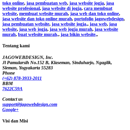
toko online
,
jasa pembuatan web
,
jasa website jogja
,
jasa
website profesional
,
jasa website di jogja
,
cara membuat
website
,
membuat website murah
,
jasa web dan toko online
,
jasa website dan toko online murah
,
portofolio jagowebdesign
,
jasa pembuatan website
,
jasa website jogja,
,
jasa web
,
jasa
website
,
jasa web jogja
,
jasa web jogja murah
,
jasa website
murah
,
buat website murah,
,
jasa bikin website,
,
Tentang kami
JAGOWEBDESIGN, Inc.
Jl Pamularsih No.152 B, Klaseman, Sinduharjo, Ngaglik,
Sleman, Yogyakarta 55283
Phone
(+62) 878-3933-2011
BBM
7622C59A
Contact us
support@jagowebdesign.com
Google+
Visi dan Misi