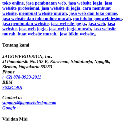
toko online
,
jasa pembuatan web
,
jasa website jogja
,
jasa
website profesional
,
jasa website di jogja
,
cara membuat
website
,
membuat website murah
,
jasa web dan toko online
,
jasa website dan toko online murah
,
portofolio jagowebdesign
,
jasa pembuatan website
,
jasa website jogja,
,
jasa web
,
jasa
website
,
jasa web jogja
,
jasa web jogja murah
,
jasa website
murah
,
buat website murah,
,
jasa bikin website,
,
Tentang kami
JAGOWEBDESIGN, Inc.
Jl Pamularsih No.152 B, Klaseman, Sinduharjo, Ngaglik,
Sleman, Yogyakarta 55283
Phone
(+62) 878-3933-2011
BBM
7622C59A
Contact us
support@jagowebdesign.com
Google+
Visi dan Misi