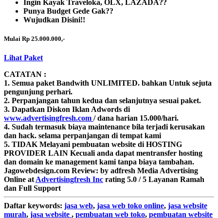
Ingin Kayak Traveloka, OLX, LAZADA??
Punya Budget Gede Gak??
Wujudkan Disini!!
Mulai Rp 25.000.000,-
Lihat Paket
CATATAN :
1. Semua paket Bandwith
UNLIMITED.
bahkan Untuk sejuta
pengunjung perhari.
2. Perpanjangan tahun kedua dan selanjutnya sesuai paket.
3. Dapatkan Diskon Iklan Adwords di
www.advertisingfresh.com
/ dana harian 15.000/hari.
4. Sudah termasuk biaya maintenance bila terjadi kerusakan
dan hack. selama perpanjangan di tempat kami
5. TIDAK Melayani pembuatan website di HOSTING
PROVIDER LAIN Kecuali anda dapat mentransfer hosting
dan domain ke management kami tanpa biaya tambahan.
Jagowebdesign.com
Review:
by
adfresh
Media Advertising
Online
at
Advertisingfresh Inc
rating
5.0
/
5
Layanan Ramah
dan Full Support
Daftar
keywords:
jasa web
,
jasa web toko online
,
jasa website
murah
,
jasa website
,
pembuatan web toko
,
pembuatan website