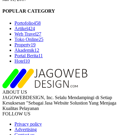
POPULAR CATEGORY
Portofolio
458
Artikel
424
Web Travel
27
Toko Online
25
Property
19
Akademik
12
Portal Berita
11
Hotel
10
ABOUT US
JAGOWEBDESIGN, Inc. Selalu Mendampingi di Setiap
Kesuksesan "Sebagai Jasa Website Solustion Yang Menjaga
Kualitas Pelayanan
FOLLOW US
Privacy policy
Advertising
Contact us