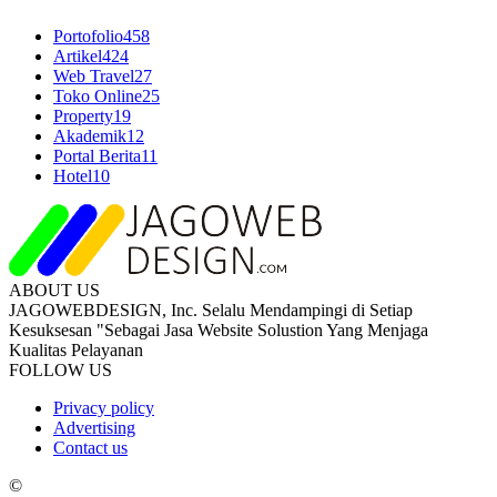
Portofolio
458
Artikel
424
Web Travel
27
Toko Online
25
Property
19
Akademik
12
Portal Berita
11
Hotel
10
ABOUT US
JAGOWEBDESIGN, Inc. Selalu Mendampingi di Setiap
Kesuksesan "Sebagai Jasa Website Solustion Yang Menjaga
Kualitas Pelayanan
FOLLOW US
Privacy policy
Advertising
Contact us
©