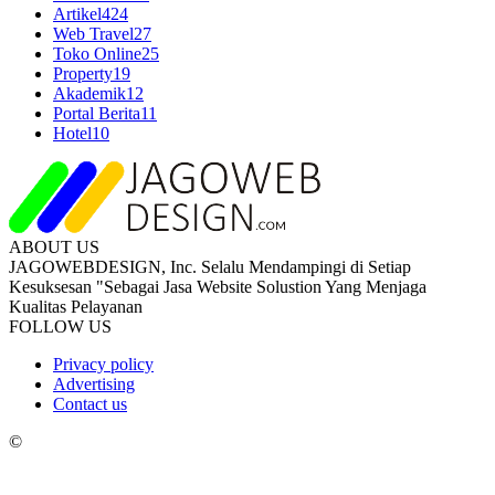
Artikel
424
Web Travel
27
Toko Online
25
Property
19
Akademik
12
Portal Berita
11
Hotel
10
ABOUT US
JAGOWEBDESIGN, Inc. Selalu Mendampingi di Setiap
Kesuksesan "Sebagai Jasa Website Solustion Yang Menjaga
Kualitas Pelayanan
FOLLOW US
Privacy policy
Advertising
Contact us
©