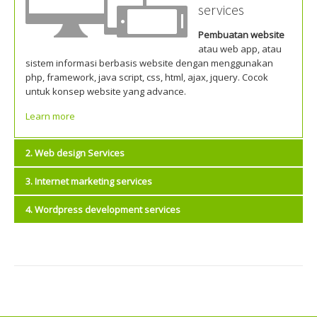
services
Pembuatan website
atau web app, atau
sistem informasi berbasis website dengan menggunakan
php, framework, java script, css, html, ajax, jquery. Cocok
untuk konsep website yang advance.
Learn more
2. Web design Services
3. Internet marketing services
Web design
4. Wordpress development services
Services
Internet
Pembuatan website
marketing
Wordpress
dengan
services
menggunakan PSD,
development
convert html, convert ke theme CMS seperti wordpress.
Jagowebdesign
services
Dengan konsep minimalis modern design serta responsive
merupakan jaringan
design cocok untuk website modern.
di www.advertisingfresh.com dimana dapat mewujudkan
Layanan custom