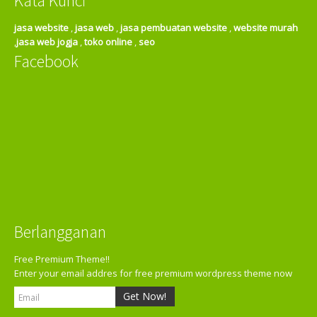
Kata Kunci
jasa website
,
jasa web
,
jasa pembuatan website
,
website murah
,
jasa web jogja
,
toko online
,
seo
Facebook
Berlangganan
Free Premium Theme!!
Enter your email addres for free premium wordpress theme now
Get Now!