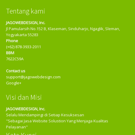
internet marketing yang sukses untuk memasarkan produk
wordpress theme
Learn more
Tentang kami
anda di internet. Kami merupakan salah satu google partner
atau pembuatan theme wordpress dari nol sesuai dengan
yang ada di indonesia yang aktif dalam iklan google adwords.
konsep anda.
JAGOWEBDESIGN, Inc.
Learn more
Learn more
Jl Pamularsih No.152 B, Klaseman, Sinduharjo, Ngaglik, Sleman,
Yogyakarta 55283
Phone
(+62) 878-3933-2011
BBM
7622C59A
Contact us
support@jagowebdesign.com
Google+
Visi dan Misi
JAGOWEBDESIGN, Inc.
Selalu Mendampingi di Setiap Kesuksesan
"Sebagai Jasa Website Solustion Yang Menjaga Kualitas
Pelayanan"