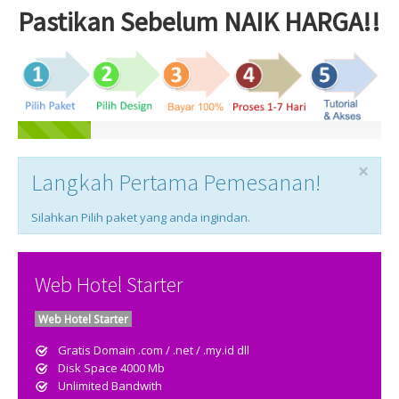
Pastikan Sebelum NAIK HARGA!!
×
Langkah Pertama Pemesanan!
Silahkan Pilih paket yang anda ingindan.
Web Hotel Starter
Web Hotel Starter
Gratis Domain .com / .net / .my.id dll
Disk Space 4000 Mb
Unlimited Bandwith