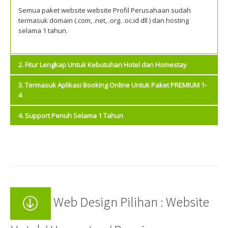
Semua paket website website Profil Perusahaan sudah
termasuk domain (.com, .net, .org. .oc.id dll ) dan hosting
selama 1 tahun.
2. Fitur Lengkap Untuk Kebutuhan Hotel dan Homestay
3. Termasuk Aplikasi Booking Online Untuk Paket PREMIUM 1-
Fitur Lengkap
4
Untuk
4. Support Penuh Selama 1 Tahun
Kebutuhan
Termasuk
Hotel dan
Aplikasi
Support Penuh
Homestay
Booking Online
Selama 1
Untuk Paket
Fitur website lengkap di sesuaikan kebutuhan Perhotelan di
Tahun
indonesia, fitur di dalamnya tentang kami, hubungi kami,
PREMIUM 1-4
Booking, dll.
Semua paket sudah
Web Design Pilihan : Website
Untuk paket PREMIUM 3 dan 4 sudah termasuk aplikasi
termasuk
mobile (android ) dan upload ke Playstore.
maintenance website jika terjadi kerusakan atau hack
selama 1 tahun.