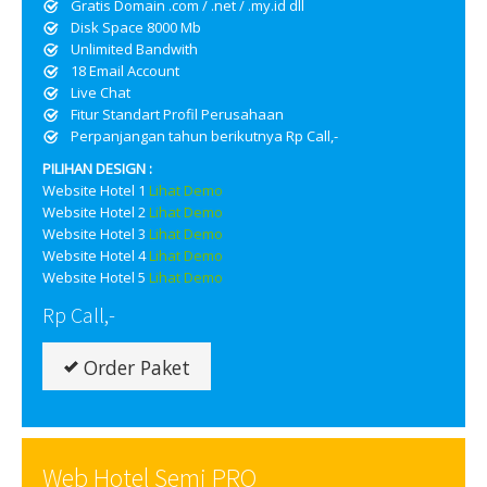
Gratis Domain .com / .net / .my.id dll
Disk Space 8000 Mb
Unlimited Bandwith
18 Email Account
Live Chat
Fitur Standart Profil Perusahaan
Perpanjangan tahun berikutnya Rp Call,-
PILIHAN DESIGN :
Website Hotel 1
Lihat Demo
Website Hotel 2
Lihat Demo
Website Hotel 3
Lihat Demo
Website Hotel 4
Lihat Demo
Website Hotel 5
Lihat Demo
Rp Call,-
Order Paket
Web Hotel Semi PRO