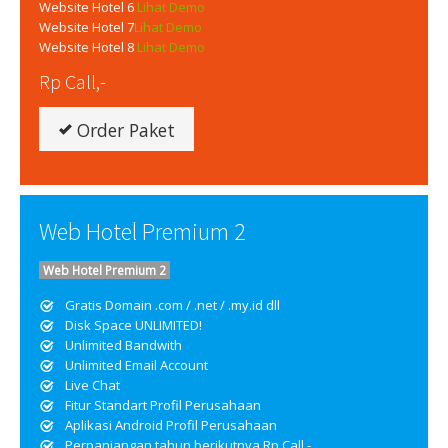
Website Hotel 6
Lihat Demo
Website Hotel 7
Lihat Demo
Website Hotel 8
Lihat Demo
Rp Call,-
Order Paket
Web Hotel Premium 2
Web Hotel Premium 2
Gratis Domain .com / .net / .my.id dll
Disk Space UNLIMITED!
Unlimited Bandwith
Unlimited Email Account
Live Chat
Fitur Standart Profil Perusahaan
Aplikasi Android Profil Perusahaan
Perpanjangan tahun berikutnya Rp Call,-