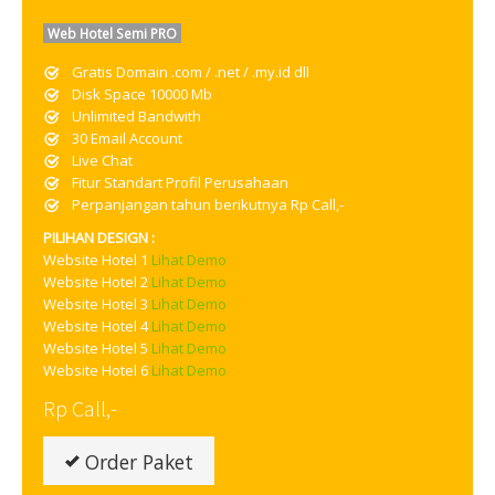
Web Hotel Semi PRO
Gratis Domain .com / .net / .my.id dll
Disk Space 10000 Mb
Unlimited Bandwith
30 Email Account
Live Chat
Fitur Standart Profil Perusahaan
Perpanjangan tahun berikutnya Rp Call,-
PILIHAN DESIGN :
Website Hotel 1
Lihat Demo
Website Hotel 2
Lihat Demo
Website Hotel 3
Lihat Demo
Website Hotel 4
Lihat Demo
Website Hotel 5
Lihat Demo
Website Hotel 6
Lihat Demo
Rp Call,-
Order Paket