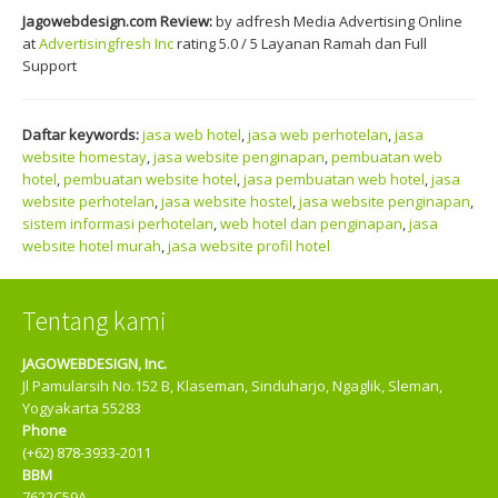
Jagowebdesign.com
Review:
by
adfresh
Media Advertising Online
at
Advertisingfresh Inc
rating
5.0
/
5
Layanan Ramah dan Full
Support
Daftar
keywords:
jasa web hotel
,
jasa web perhotelan
,
jasa
website homestay
,
jasa website penginapan
,
pembuatan web
hotel
,
pembuatan website hotel
,
jasa pembuatan web hotel
,
jasa
website perhotelan
,
jasa website hostel
,
jasa website penginapan
,
sistem informasi perhotelan
,
web hotel dan penginapan
,
jasa
website hotel murah
,
jasa website profil hotel
Tentang kami
JAGOWEBDESIGN, Inc.
Jl Pamularsih No.152 B, Klaseman, Sinduharjo, Ngaglik, Sleman,
Yogyakarta 55283
Phone
(+62) 878-3933-2011
BBM
7622C59A