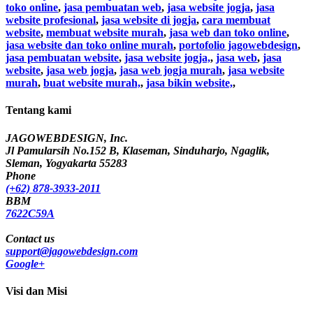
toko online
,
jasa pembuatan web
,
jasa website jogja
,
jasa
website profesional
,
jasa website di jogja
,
cara membuat
website
,
membuat website murah
,
jasa web dan toko online
,
jasa website dan toko online murah
,
portofolio jagowebdesign
,
jasa pembuatan website
,
jasa website jogja,
,
jasa web
,
jasa
website
,
jasa web jogja
,
jasa web jogja murah
,
jasa website
murah
,
buat website murah,
,
jasa bikin website,
,
Tentang kami
JAGOWEBDESIGN, Inc.
Jl Pamularsih No.152 B, Klaseman, Sinduharjo, Ngaglik,
Sleman, Yogyakarta 55283
Phone
(+62) 878-3933-2011
BBM
7622C59A
Contact us
support@jagowebdesign.com
Google+
Visi dan Misi