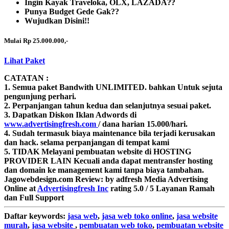
Ingin Kayak Traveloka, OLX, LAZADA??
Punya Budget Gede Gak??
Wujudkan Disini!!
Mulai Rp 25.000.000,-
Lihat Paket
CATATAN :
1. Semua paket Bandwith
UNLIMITED.
bahkan Untuk sejuta
pengunjung perhari.
2. Perpanjangan tahun kedua dan selanjutnya sesuai paket.
3. Dapatkan Diskon Iklan Adwords di
www.advertisingfresh.com
/ dana harian 15.000/hari.
4. Sudah termasuk biaya maintenance bila terjadi kerusakan
dan hack. selama perpanjangan di tempat kami
5. TIDAK Melayani pembuatan website di HOSTING
PROVIDER LAIN Kecuali anda dapat mentransfer hosting
dan domain ke management kami tanpa biaya tambahan.
Jagowebdesign.com
Review:
by
adfresh
Media Advertising
Online
at
Advertisingfresh Inc
rating
5.0
/
5
Layanan Ramah
dan Full Support
Daftar
keywords:
jasa web
,
jasa web toko online
,
jasa website
murah
,
jasa website
,
pembuatan web toko
,
pembuatan website