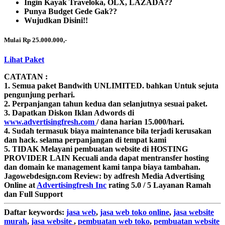
Ingin Kayak Traveloka, OLX, LAZADA??
Punya Budget Gede Gak??
Wujudkan Disini!!
Mulai Rp 25.000.000,-
Lihat Paket
CATATAN :
1. Semua paket Bandwith
UNLIMITED.
bahkan Untuk sejuta
pengunjung perhari.
2. Perpanjangan tahun kedua dan selanjutnya sesuai paket.
3. Dapatkan Diskon Iklan Adwords di
www.advertisingfresh.com
/ dana harian 15.000/hari.
4. Sudah termasuk biaya maintenance bila terjadi kerusakan
dan hack. selama perpanjangan di tempat kami
5. TIDAK Melayani pembuatan website di HOSTING
PROVIDER LAIN Kecuali anda dapat mentransfer hosting
dan domain ke management kami tanpa biaya tambahan.
Jagowebdesign.com
Review:
by
adfresh
Media Advertising
Online
at
Advertisingfresh Inc
rating
5.0
/
5
Layanan Ramah
dan Full Support
Daftar
keywords:
jasa web
,
jasa web toko online
,
jasa website
murah
,
jasa website
,
pembuatan web toko
,
pembuatan website