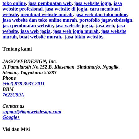
toko online
,
jasa pembuatan web
,
jasa website jogja
,
jasa
website profesional
,
jasa website di jogja
,
cara membuat
website
,
membuat website murah
,
jasa web dan toko online
,
jasa website dan toko online murah
,
portofolio jagowebdesign
,
jasa pembuatan website
,
jasa website jogja,
,
jasa web
,
jasa
website
,
jasa web jogja
,
jasa web jogja murah
,
jasa website
murah
,
buat website murah,
,
jasa bikin website,
,
Tentang kami
JAGOWEBDESIGN, Inc.
Jl Pamularsih No.152 B, Klaseman, Sinduharjo, Ngaglik,
Sleman, Yogyakarta 55283
Phone
(+62) 878-3933-2011
BBM
7622C59A
Contact us
support@jagowebdesign.com
Google+
Visi dan Misi