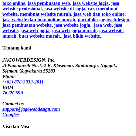
toko online
,
jasa pembuatan web
,
jasa website jogja
,
jasa
website profesional
,
jasa website di jogja
,
cara membuat
website
,
membuat website murah
,
jasa web dan toko online
,
jasa website dan toko online murah
,
portofolio jagowebdesign
,
jasa pembuatan website
,
jasa website jogja,
,
jasa web
,
jasa
website
,
jasa web jogja
,
jasa web jogja murah
,
jasa website
murah
,
buat website murah,
,
jasa bikin website,
,
Tentang kami
JAGOWEBDESIGN, Inc.
Jl Pamularsih No.152 B, Klaseman, Sinduharjo, Ngaglik,
Sleman, Yogyakarta 55283
Phone
(+62) 878-3933-2011
BBM
7622C59A
Contact us
support@jagowebdesign.com
Google+
Visi dan Misi