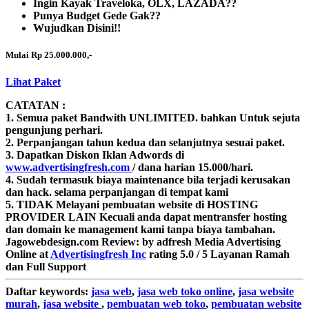
Ingin Kayak Traveloka, OLX, LAZADA??
Punya Budget Gede Gak??
Wujudkan Disini!!
Mulai Rp 25.000.000,-
Lihat Paket
CATATAN :
1. Semua paket Bandwith
UNLIMITED.
bahkan Untuk sejuta
pengunjung perhari.
2. Perpanjangan tahun kedua dan selanjutnya sesuai paket.
3. Dapatkan Diskon Iklan Adwords di
www.advertisingfresh.com
/ dana harian 15.000/hari.
4. Sudah termasuk biaya maintenance bila terjadi kerusakan
dan hack. selama perpanjangan di tempat kami
5. TIDAK Melayani pembuatan website di HOSTING
PROVIDER LAIN Kecuali anda dapat mentransfer hosting
dan domain ke management kami tanpa biaya tambahan.
Jagowebdesign.com
Review:
by
adfresh
Media Advertising
Online
at
Advertisingfresh Inc
rating
5.0
/
5
Layanan Ramah
dan Full Support
Daftar
keywords:
jasa web
,
jasa web toko online
,
jasa website
murah
,
jasa website
,
pembuatan web toko
,
pembuatan website