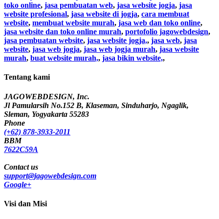
toko online
,
jasa pembuatan web
,
jasa website jogja
,
jasa
website profesional
,
jasa website di jogja
,
cara membuat
website
,
membuat website murah
,
jasa web dan toko online
,
jasa website dan toko online murah
,
portofolio jagowebdesign
,
jasa pembuatan website
,
jasa website jogja,
,
jasa web
,
jasa
website
,
jasa web jogja
,
jasa web jogja murah
,
jasa website
murah
,
buat website murah,
,
jasa bikin website,
,
Tentang kami
JAGOWEBDESIGN, Inc.
Jl Pamularsih No.152 B, Klaseman, Sinduharjo, Ngaglik,
Sleman, Yogyakarta 55283
Phone
(+62) 878-3933-2011
BBM
7622C59A
Contact us
support@jagowebdesign.com
Google+
Visi dan Misi