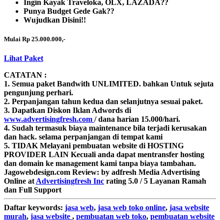
Ingin Kayak Traveloka, OLX, LAZADA??
Punya Budget Gede Gak??
Wujudkan Disini!!
Mulai Rp 25.000.000,-
Lihat Paket
CATATAN :
1. Semua paket Bandwith
UNLIMITED.
bahkan Untuk sejuta
pengunjung perhari.
2. Perpanjangan tahun kedua dan selanjutnya sesuai paket.
3. Dapatkan Diskon Iklan Adwords di
www.advertisingfresh.com
/ dana harian 15.000/hari.
4. Sudah termasuk biaya maintenance bila terjadi kerusakan
dan hack. selama perpanjangan di tempat kami
5. TIDAK Melayani pembuatan website di HOSTING
PROVIDER LAIN Kecuali anda dapat mentransfer hosting
dan domain ke management kami tanpa biaya tambahan.
Jagowebdesign.com
Review:
by
adfresh
Media Advertising
Online
at
Advertisingfresh Inc
rating
5.0
/
5
Layanan Ramah
dan Full Support
Daftar
keywords:
jasa web
,
jasa web toko online
,
jasa website
murah
,
jasa website
,
pembuatan web toko
,
pembuatan website