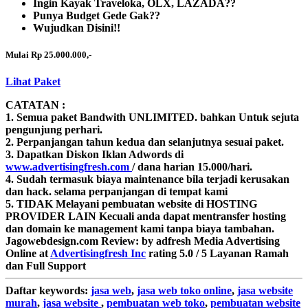
Ingin Kayak Traveloka, OLX, LAZADA??
Punya Budget Gede Gak??
Wujudkan Disini!!
Mulai Rp 25.000.000,-
Lihat Paket
CATATAN :
1. Semua paket Bandwith
UNLIMITED.
bahkan Untuk sejuta
pengunjung perhari.
2. Perpanjangan tahun kedua dan selanjutnya sesuai paket.
3. Dapatkan Diskon Iklan Adwords di
www.advertisingfresh.com
/ dana harian 15.000/hari.
4. Sudah termasuk biaya maintenance bila terjadi kerusakan
dan hack. selama perpanjangan di tempat kami
5. TIDAK Melayani pembuatan website di HOSTING
PROVIDER LAIN Kecuali anda dapat mentransfer hosting
dan domain ke management kami tanpa biaya tambahan.
Jagowebdesign.com
Review:
by
adfresh
Media Advertising
Online
at
Advertisingfresh Inc
rating
5.0
/
5
Layanan Ramah
dan Full Support
Daftar
keywords:
jasa web
,
jasa web toko online
,
jasa website
murah
,
jasa website
,
pembuatan web toko
,
pembuatan website