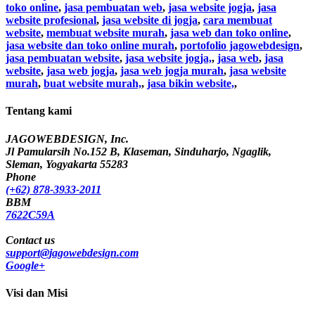
toko online
,
jasa pembuatan web
,
jasa website jogja
,
jasa
website profesional
,
jasa website di jogja
,
cara membuat
website
,
membuat website murah
,
jasa web dan toko online
,
jasa website dan toko online murah
,
portofolio jagowebdesign
,
jasa pembuatan website
,
jasa website jogja,
,
jasa web
,
jasa
website
,
jasa web jogja
,
jasa web jogja murah
,
jasa website
murah
,
buat website murah,
,
jasa bikin website,
,
Tentang kami
JAGOWEBDESIGN, Inc.
Jl Pamularsih No.152 B, Klaseman, Sinduharjo, Ngaglik,
Sleman, Yogyakarta 55283
Phone
(+62) 878-3933-2011
BBM
7622C59A
Contact us
support@jagowebdesign.com
Google+
Visi dan Misi