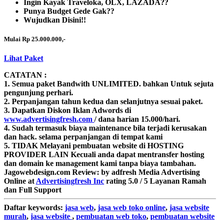
Ingin Kayak Traveloka, OLX, LAZADA??
Punya Budget Gede Gak??
Wujudkan Disini!!
Mulai Rp 25.000.000,-
Lihat Paket
CATATAN :
1. Semua paket Bandwith
UNLIMITED.
bahkan Untuk sejuta
pengunjung perhari.
2. Perpanjangan tahun kedua dan selanjutnya sesuai paket.
3. Dapatkan Diskon Iklan Adwords di
www.advertisingfresh.com
/ dana harian 15.000/hari.
4. Sudah termasuk biaya maintenance bila terjadi kerusakan
dan hack. selama perpanjangan di tempat kami
5. TIDAK Melayani pembuatan website di HOSTING
PROVIDER LAIN Kecuali anda dapat mentransfer hosting
dan domain ke management kami tanpa biaya tambahan.
Jagowebdesign.com
Review:
by
adfresh
Media Advertising
Online
at
Advertisingfresh Inc
rating
5.0
/
5
Layanan Ramah
dan Full Support
Daftar
keywords:
jasa web
,
jasa web toko online
,
jasa website
murah
,
jasa website
,
pembuatan web toko
,
pembuatan website