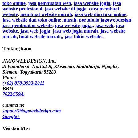
toko online
,
jasa pembuatan web
,
jasa website jogja
,
jasa
website profesional
,
jasa website di jogja
,
cara membuat
website
,
membuat website murah
,
jasa web dan toko online
,
jasa website dan toko online murah
,
portofolio jagowebdesign
,
jasa pembuatan website
,
jasa website jogja,
,
jasa web
,
jasa
website
,
jasa web jogja
,
jasa web jogja murah
,
jasa website
murah
,
buat website murah,
,
jasa bikin website,
,
Tentang kami
JAGOWEBDESIGN, Inc.
Jl Pamularsih No.152 B, Klaseman, Sinduharjo, Ngaglik,
Sleman, Yogyakarta 55283
Phone
(+62) 878-3933-2011
BBM
7622C59A
Contact us
support@jagowebdesign.com
Google+
Visi dan Misi