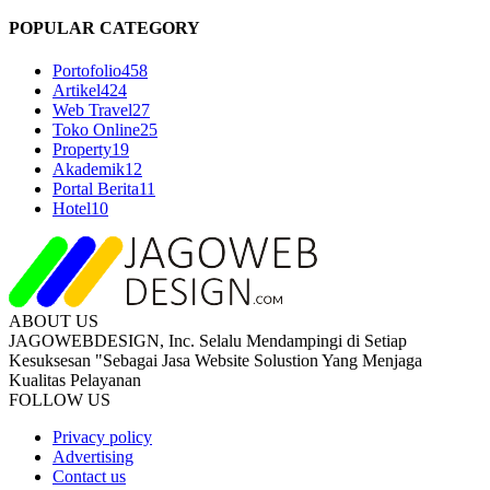
POPULAR CATEGORY
Portofolio
458
Artikel
424
Web Travel
27
Toko Online
25
Property
19
Akademik
12
Portal Berita
11
Hotel
10
ABOUT US
JAGOWEBDESIGN, Inc. Selalu Mendampingi di Setiap
Kesuksesan "Sebagai Jasa Website Solustion Yang Menjaga
Kualitas Pelayanan
FOLLOW US
Privacy policy
Advertising
Contact us