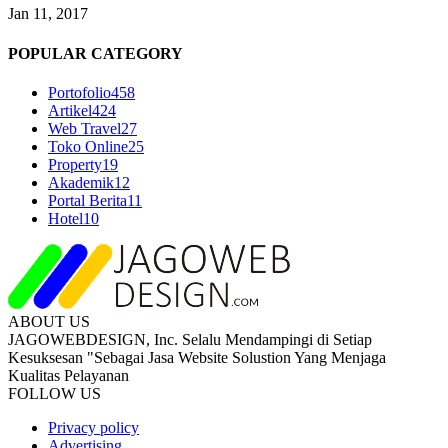
Jan 11, 2017
POPULAR CATEGORY
Portofolio
458
Artikel
424
Web Travel
27
Toko Online
25
Property
19
Akademik
12
Portal Berita
11
Hotel
10
ABOUT US
JAGOWEBDESIGN, Inc. Selalu Mendampingi di Setiap
Kesuksesan "Sebagai Jasa Website Solustion Yang Menjaga
Kualitas Pelayanan
FOLLOW US
Privacy policy
Advertising