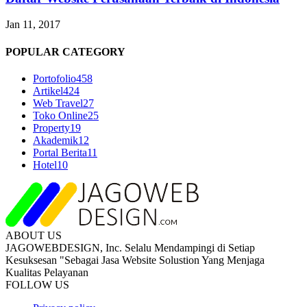
Jan 11, 2017
POPULAR CATEGORY
Portofolio
458
Artikel
424
Web Travel
27
Toko Online
25
Property
19
Akademik
12
Portal Berita
11
Hotel
10
ABOUT US
JAGOWEBDESIGN, Inc. Selalu Mendampingi di Setiap
Kesuksesan "Sebagai Jasa Website Solustion Yang Menjaga
Kualitas Pelayanan
FOLLOW US