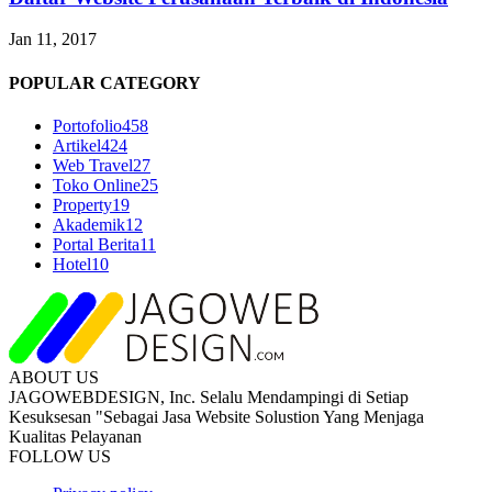
Jan 11, 2017
POPULAR CATEGORY
Portofolio
458
Artikel
424
Web Travel
27
Toko Online
25
Property
19
Akademik
12
Portal Berita
11
Hotel
10
ABOUT US
JAGOWEBDESIGN, Inc. Selalu Mendampingi di Setiap
Kesuksesan "Sebagai Jasa Website Solustion Yang Menjaga
Kualitas Pelayanan
FOLLOW US