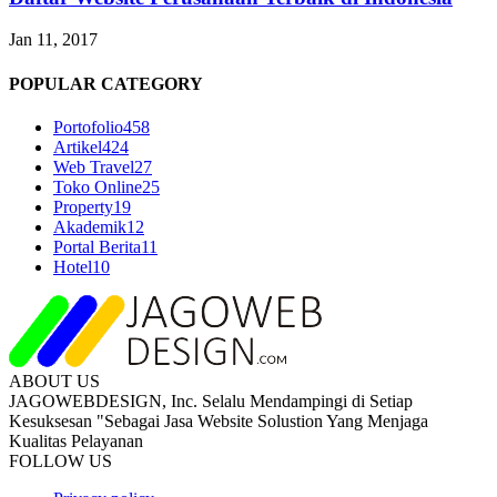
Jan 11, 2017
POPULAR CATEGORY
Portofolio
458
Artikel
424
Web Travel
27
Toko Online
25
Property
19
Akademik
12
Portal Berita
11
Hotel
10
ABOUT US
JAGOWEBDESIGN, Inc. Selalu Mendampingi di Setiap
Kesuksesan "Sebagai Jasa Website Solustion Yang Menjaga
Kualitas Pelayanan
FOLLOW US