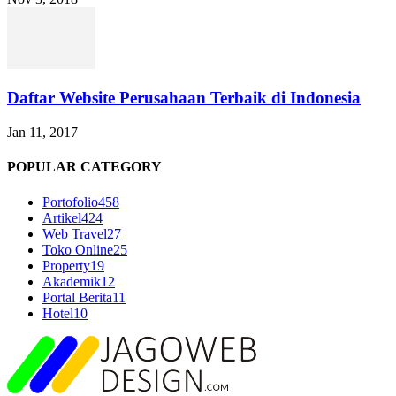
Daftar Website Perusahaan Terbaik di Indonesia
Jan 11, 2017
POPULAR CATEGORY
Portofolio
458
Artikel
424
Web Travel
27
Toko Online
25
Property
19
Akademik
12
Portal Berita
11
Hotel
10