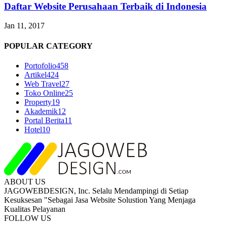
Daftar Website Perusahaan Terbaik di Indonesia
Jan 11, 2017
POPULAR CATEGORY
Portofolio
458
Artikel
424
Web Travel
27
Toko Online
25
Property
19
Akademik
12
Portal Berita
11
Hotel
10
ABOUT US
JAGOWEBDESIGN, Inc. Selalu Mendampingi di Setiap
Kesuksesan "Sebagai Jasa Website Solustion Yang Menjaga
Kualitas Pelayanan
FOLLOW US