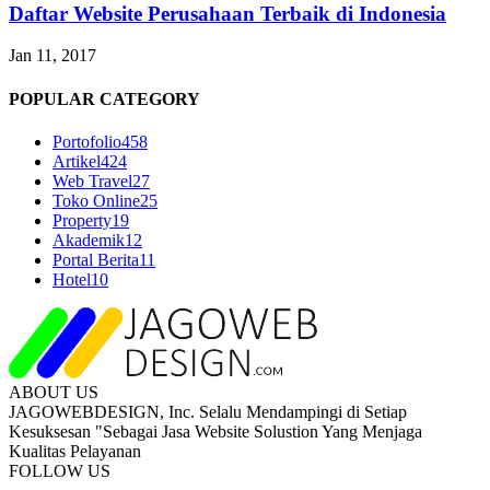
Daftar Website Perusahaan Terbaik di Indonesia
Jan 11, 2017
POPULAR CATEGORY
Portofolio
458
Artikel
424
Web Travel
27
Toko Online
25
Property
19
Akademik
12
Portal Berita
11
Hotel
10
ABOUT US
JAGOWEBDESIGN, Inc. Selalu Mendampingi di Setiap
Kesuksesan "Sebagai Jasa Website Solustion Yang Menjaga
Kualitas Pelayanan
FOLLOW US