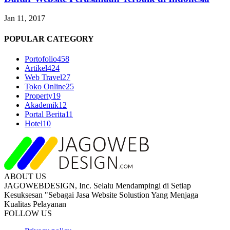
Jan 11, 2017
POPULAR CATEGORY
Portofolio
458
Artikel
424
Web Travel
27
Toko Online
25
Property
19
Akademik
12
Portal Berita
11
Hotel
10
ABOUT US
JAGOWEBDESIGN, Inc. Selalu Mendampingi di Setiap
Kesuksesan "Sebagai Jasa Website Solustion Yang Menjaga
Kualitas Pelayanan
FOLLOW US