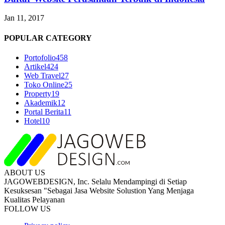
Jan 11, 2017
POPULAR CATEGORY
Portofolio
458
Artikel
424
Web Travel
27
Toko Online
25
Property
19
Akademik
12
Portal Berita
11
Hotel
10
ABOUT US
JAGOWEBDESIGN, Inc. Selalu Mendampingi di Setiap
Kesuksesan "Sebagai Jasa Website Solustion Yang Menjaga
Kualitas Pelayanan
FOLLOW US