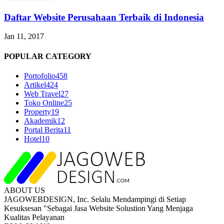
Daftar Website Perusahaan Terbaik di Indonesia
Jan 11, 2017
POPULAR CATEGORY
Portofolio
458
Artikel
424
Web Travel
27
Toko Online
25
Property
19
Akademik
12
Portal Berita
11
Hotel
10
ABOUT US
JAGOWEBDESIGN, Inc. Selalu Mendampingi di Setiap
Kesuksesan "Sebagai Jasa Website Solustion Yang Menjaga
Kualitas Pelayanan