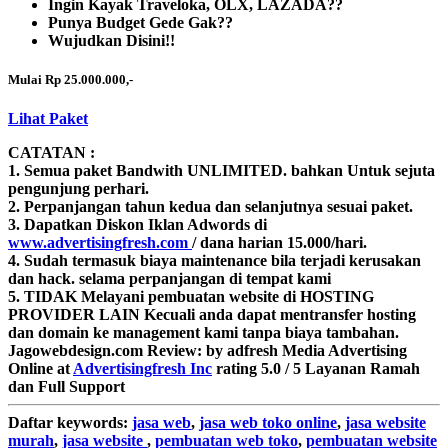
Ingin Kayak Traveloka, OLX, LAZADA??
Punya Budget Gede Gak??
Wujudkan Disini!!
Mulai Rp 25.000.000,-
Lihat Paket
CATATAN :
1. Semua paket Bandwith
UNLIMITED.
bahkan Untuk sejuta
pengunjung perhari.
2. Perpanjangan tahun kedua dan selanjutnya sesuai paket.
3. Dapatkan Diskon Iklan Adwords di
www.advertisingfresh.com
/ dana harian 15.000/hari.
4. Sudah termasuk biaya maintenance bila terjadi kerusakan
dan hack. selama perpanjangan di tempat kami
5. TIDAK Melayani pembuatan website di HOSTING
PROVIDER LAIN Kecuali anda dapat mentransfer hosting
dan domain ke management kami tanpa biaya tambahan.
Jagowebdesign.com
Review:
by
adfresh
Media Advertising
Online
at
Advertisingfresh Inc
rating
5.0
/
5
Layanan Ramah
dan Full Support
Daftar
keywords:
jasa web
,
jasa web toko online
,
jasa website
murah
,
jasa website
,
pembuatan web toko
,
pembuatan website