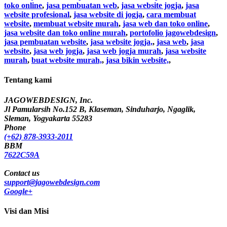
toko online
,
jasa pembuatan web
,
jasa website jogja
,
jasa
website profesional
,
jasa website di jogja
,
cara membuat
website
,
membuat website murah
,
jasa web dan toko online
,
jasa website dan toko online murah
,
portofolio jagowebdesign
,
jasa pembuatan website
,
jasa website jogja,
,
jasa web
,
jasa
website
,
jasa web jogja
,
jasa web jogja murah
,
jasa website
murah
,
buat website murah,
,
jasa bikin website,
,
Tentang kami
JAGOWEBDESIGN, Inc.
Jl Pamularsih No.152 B, Klaseman, Sinduharjo, Ngaglik,
Sleman, Yogyakarta 55283
Phone
(+62) 878-3933-2011
BBM
7622C59A
Contact us
support@jagowebdesign.com
Google+
Visi dan Misi