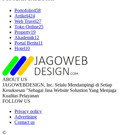
Portofolio
458
Artikel
424
Web Travel
27
Toko Online
25
Property
19
Akademik
12
Portal Berita
11
Hotel
10
ABOUT US
JAGOWEBDESIGN, Inc. Selalu Mendampingi di Setiap
Kesuksesan "Sebagai Jasa Website Solustion Yang Menjaga
Kualitas Pelayanan
FOLLOW US
Privacy policy
Advertising
Contact us
©