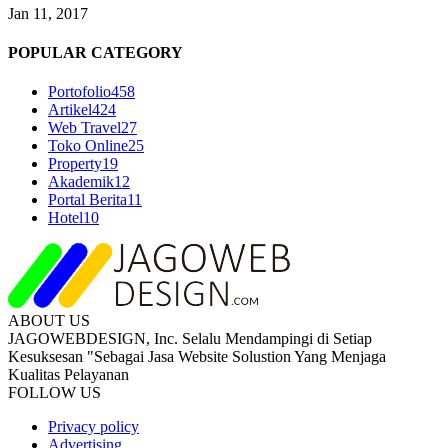
Jan 11, 2017
POPULAR CATEGORY
Portofolio
458
Artikel
424
Web Travel
27
Toko Online
25
Property
19
Akademik
12
Portal Berita
11
Hotel
10
ABOUT US
JAGOWEBDESIGN, Inc. Selalu Mendampingi di Setiap
Kesuksesan "Sebagai Jasa Website Solustion Yang Menjaga
Kualitas Pelayanan
FOLLOW US
Privacy policy
Advertising