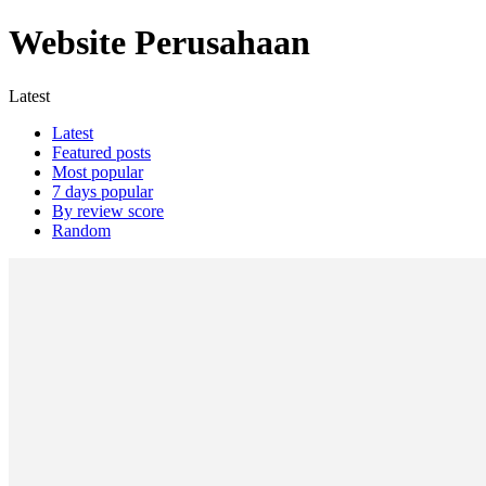
Website Perusahaan
Latest
Latest
Featured posts
Most popular
7 days popular
By review score
Random