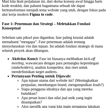
Mari kita ikuti perjalanan ini, dari sketsa konsep awal hingga baris
kode terakhir, dan pahami bagaimana sebuah ide dapat
bertransformasi menjadi tema website yang utuh, dengan fokus pada
alur kerja modern
Figma to code
.
Fase 1: Penemuan dan Strategi – Meletakkan Fondasi
Konseptual
Sebelum satu piksel pun digambar, fase paling krusial adalah
memahami “mengapa”. Fase penemuan adalah tentang
menyelaraskan visi dan tujuan. Ini adalah fondasi strategis di mana
seluruh proyek akan dibangun.
Aktivitas Kunci:
Fase ini biasanya melibatkan
kick-off
meeting
, wawancara dengan para pemangku kepentingan
(
stakeholders
), analisis kompetitor, dan riset untuk
mendefinisikan target audiens.
Pertanyaan Penting untuk Dijawab:
Apa tujuan utama dari website ini? (Meningkatkan
penjualan, membangun brand, mengumpulkan
leads
?)
Siapa pengguna idealnya dan apa yang mereka
butuhkan?
Apa pesan kunci dan nilai jual unik yang ingin
disampaikan?
Aksi spesifik apa yang kita ingin pengguna lakukan