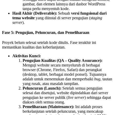
gambar, dan elemen lainnya dari dasbor WordPress
tanpa perlu menyentuh kode.
Hasil Akhir (Deliverable):
Sebuah
versi fungsional dari
tema website
yang diinstal di server pengujian (
staging
server
).
Fase 5: Pengujian, Peluncuran, dan Pemeliharaan
Proyek belum selesai setelah kode ditulis. Fase terakhir ini
memastikan kualitas dan keberlanjutan.
Aktivitas Kunci:
Pengujian Kualitas (QA – Quality Assurance):
Menguji website secara menyeluruh di berbagai
browser (Chrome, Firefox, Safari) dan perangkat
(desktop, tablet, berbagai model ponsel). Tujuannya
adalah untuk menemukan dan memperbaiki
bug
, tautan
yang rusak, atau masalah tampilan.
Peluncuran (Launch):
Setelah semua pengujian
selesai dan disetujui, website dipindahkan dari server
pengujian ke server publik (
live server
) sehingga dapat
diakses oleh semua orang.
Pemeliharaan (Maintenance):
Ini adalah proses
berkelanjutan setelah peluncuran, yang mencakup