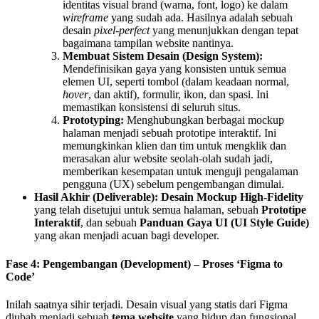
identitas visual brand (warna, font, logo) ke dalam
wireframe
yang sudah ada. Hasilnya adalah sebuah
desain
pixel-perfect
yang menunjukkan dengan tepat
bagaimana tampilan website nantinya.
Membuat Sistem Desain (Design System):
Mendefinisikan gaya yang konsisten untuk semua
elemen UI, seperti tombol (dalam keadaan normal,
hover
, dan aktif), formulir, ikon, dan spasi. Ini
memastikan konsistensi di seluruh situs.
Prototyping:
Menghubungkan berbagai mockup
halaman menjadi sebuah prototipe interaktif. Ini
memungkinkan klien dan tim untuk mengklik dan
merasakan alur website seolah-olah sudah jadi,
memberikan kesempatan untuk menguji pengalaman
pengguna (UX) sebelum pengembangan dimulai.
Hasil Akhir (Deliverable):
Desain Mockup High-Fidelity
yang telah disetujui untuk semua halaman, sebuah
Prototipe
Interaktif
, dan sebuah
Panduan Gaya UI (UI Style Guide)
yang akan menjadi acuan bagi developer.
Fase 4: Pengembangan (Development) – Proses ‘Figma to
Code’
Inilah saatnya sihir terjadi. Desain visual yang statis dari Figma
diubah menjadi sebuah
tema website
yang hidup dan fungsional.