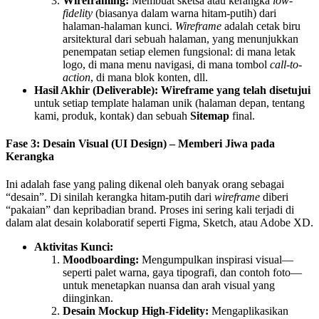
Wireframing:
Membuat sketsa atau kerangka
low-
fidelity
(biasanya dalam warna hitam-putih) dari
halaman-halaman kunci.
Wireframe
adalah cetak biru
arsitektural dari sebuah halaman, yang menunjukkan
penempatan setiap elemen fungsional: di mana letak
logo, di mana menu navigasi, di mana tombol
call-to-
action
, di mana blok konten, dll.
Hasil Akhir (Deliverable):
Wireframe yang telah disetujui
untuk setiap template halaman unik (halaman depan, tentang
kami, produk, kontak) dan sebuah
Sitemap
final.
Fase 3: Desain Visual (UI Design) – Memberi Jiwa pada
Kerangka
Ini adalah fase yang paling dikenal oleh banyak orang sebagai
“desain”. Di sinilah kerangka hitam-putih dari
wireframe
diberi
“pakaian” dan kepribadian brand. Proses ini sering kali terjadi di
dalam alat desain kolaboratif seperti Figma, Sketch, atau Adobe XD.
Aktivitas Kunci:
Moodboarding:
Mengumpulkan inspirasi visual—
seperti palet warna, gaya tipografi, dan contoh foto—
untuk menetapkan nuansa dan arah visual yang
diinginkan.
Desain Mockup High-Fidelity:
Mengaplikasikan