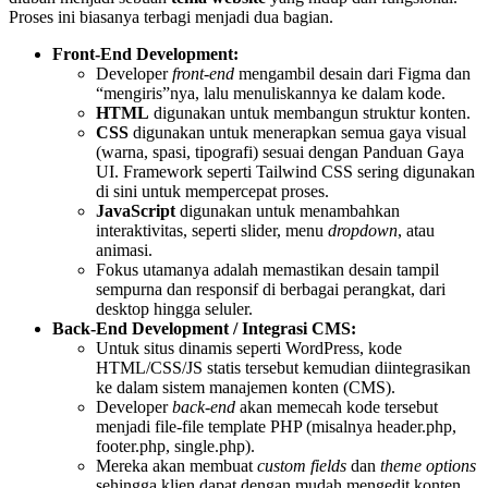
Proses ini biasanya terbagi menjadi dua bagian.
Front-End Development:
Developer
front-end
mengambil desain dari Figma dan
“mengiris”nya, lalu menuliskannya ke dalam kode.
HTML
digunakan untuk membangun struktur konten.
CSS
digunakan untuk menerapkan semua gaya visual
(warna, spasi, tipografi) sesuai dengan Panduan Gaya
UI. Framework seperti Tailwind CSS sering digunakan
di sini untuk mempercepat proses.
JavaScript
digunakan untuk menambahkan
interaktivitas, seperti slider, menu
dropdown
, atau
animasi.
Fokus utamanya adalah memastikan desain tampil
sempurna dan responsif di berbagai perangkat, dari
desktop hingga seluler.
Back-End Development / Integrasi CMS:
Untuk situs dinamis seperti WordPress, kode
HTML/CSS/JS statis tersebut kemudian diintegrasikan
ke dalam sistem manajemen konten (CMS).
Developer
back-end
akan memecah kode tersebut
menjadi file-file template PHP (misalnya
header.php
,
footer.php
,
single.php
).
Mereka akan membuat
custom fields
dan
theme options
sehingga klien dapat dengan mudah mengedit konten,