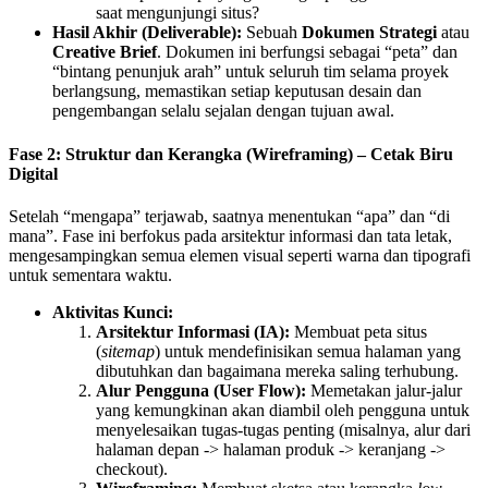
saat mengunjungi situs?
Hasil Akhir (Deliverable):
Sebuah
Dokumen Strategi
atau
Creative Brief
. Dokumen ini berfungsi sebagai “peta” dan
“bintang penunjuk arah” untuk seluruh tim selama proyek
berlangsung, memastikan setiap keputusan desain dan
pengembangan selalu sejalan dengan tujuan awal.
Fase 2: Struktur dan Kerangka (Wireframing) – Cetak Biru
Digital
Setelah “mengapa” terjawab, saatnya menentukan “apa” dan “di
mana”. Fase ini berfokus pada arsitektur informasi dan tata letak,
mengesampingkan semua elemen visual seperti warna dan tipografi
untuk sementara waktu.
Aktivitas Kunci:
Arsitektur Informasi (IA):
Membuat peta situs
(
sitemap
) untuk mendefinisikan semua halaman yang
dibutuhkan dan bagaimana mereka saling terhubung.
Alur Pengguna (User Flow):
Memetakan jalur-jalur
yang kemungkinan akan diambil oleh pengguna untuk
menyelesaikan tugas-tugas penting (misalnya, alur dari
halaman depan -> halaman produk -> keranjang ->
checkout).