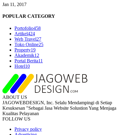
Jan 11, 2017
POPULAR CATEGORY
Portofolio
458
Artikel
424
Web Travel
27
Toko Online
25
Property
19
Akademik
12
Portal Berita
11
Hotel
10
ABOUT US
JAGOWEBDESIGN, Inc. Selalu Mendampingi di Setiap
Kesuksesan "Sebagai Jasa Website Solustion Yang Menjaga
Kualitas Pelayanan
FOLLOW US
Privacy policy
Advertising