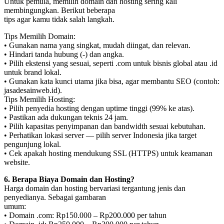
Untuk pemula, memilih domain dan hosting sering kali
membingungkan. Berikut beberapa
tips agar kamu tidak salah langkah.
Tips Memilih Domain:
• Gunakan nama yang singkat, mudah diingat, dan relevan.
• Hindari tanda hubung (-) dan angka.
• Pilih ekstensi yang sesuai, seperti .com untuk bisnis global atau .id
untuk brand lokal.
• Gunakan kata kunci utama jika bisa, agar membantu SEO (contoh:
jasadesainweb.id).
Tips Memilih Hosting:
• Pilih penyedia hosting dengan uptime tinggi (99% ke atas).
• Pastikan ada dukungan teknis 24 jam.
• Pilih kapasitas penyimpanan dan bandwidth sesuai kebutuhan.
• Perhatikan lokasi server — pilih server Indonesia jika target
pengunjung lokal.
• Cek apakah hosting mendukung SSL (HTTPS) untuk keamanan
website.
6. Berapa Biaya Domain dan Hosting?
Harga domain dan hosting bervariasi tergantung jenis dan
penyedianya. Sebagai gambaran
umum:
• Domain .com: Rp150.000 – Rp200.000 per tahun