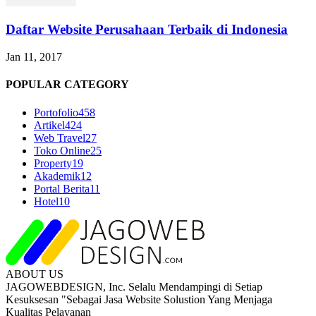
Daftar Website Perusahaan Terbaik di Indonesia
Jan 11, 2017
POPULAR CATEGORY
Portofolio
458
Artikel
424
Web Travel
27
Toko Online
25
Property
19
Akademik
12
Portal Berita
11
Hotel
10
ABOUT US
JAGOWEBDESIGN, Inc. Selalu Mendampingi di Setiap
Kesuksesan "Sebagai Jasa Website Solustion Yang Menjaga
Kualitas Pelayanan