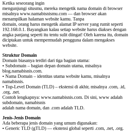
Ketika seseorang ingin
mengunjungi situsmu, mereka mengetik nama domain di browser
misalnya www.namabisnismu.com — dan browser akan
menampilkan halaman website kamu. Tanpa
domain, orang harus mengetik alamat IP server yang rumit seperti
192.168.0.1. Bayangkan kalau setiap website harus diakses dengan
angka panjang seperti itu tentu sulit diingat! Oleh karena itu, domain
diciptakan untuk mempermudah pengguna dalam mengakses
website.
Struktur Domain
Domain biasanya terdiri dari tiga bagian utama:
• Subdomain – bagian depan domain utama, misalnya
blog.namabisnis.com.
• Nama Domain – identitas utama website kamu, misalnya
namabisnis.
• Top-Level Domain (TLD) – ekstensi di akhir, misalnya .com, .id,
.org, .net.
Contoh lengkapnya: www.namabisnis.com. Di sini, www adalah
subdomain, namabisnis
adalah nama domain, dan .com adalah TLD.
Jenis-Jenis Domain
Ada beberapa jenis domain yang umum digunakan:
• Generic TLD (gTLD) — ekstensi global seperti .com, .net, .org.