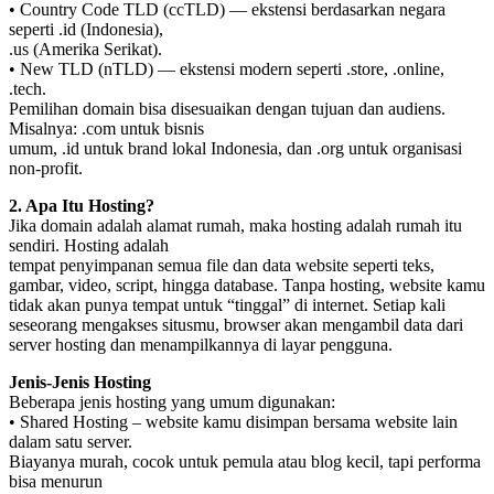
• Country Code TLD (ccTLD) — ekstensi berdasarkan negara
seperti .id (Indonesia),
.us (Amerika Serikat).
• New TLD (nTLD) — ekstensi modern seperti .store, .online,
.tech.
Pemilihan domain bisa disesuaikan dengan tujuan dan audiens.
Misalnya: .com untuk bisnis
umum, .id untuk brand lokal Indonesia, dan .org untuk organisasi
non-profit.
2. Apa Itu Hosting?
Jika domain adalah alamat rumah, maka hosting adalah rumah itu
sendiri. Hosting adalah
tempat penyimpanan semua file dan data website seperti teks,
gambar, video, script, hingga database. Tanpa hosting, website kamu
tidak akan punya tempat untuk “tinggal” di internet. Setiap kali
seseorang mengakses situsmu, browser akan mengambil data dari
server hosting dan menampilkannya di layar pengguna.
Jenis-Jenis Hosting
Beberapa jenis hosting yang umum digunakan:
• Shared Hosting – website kamu disimpan bersama website lain
dalam satu server.
Biayanya murah, cocok untuk pemula atau blog kecil, tapi performa
bisa menurun