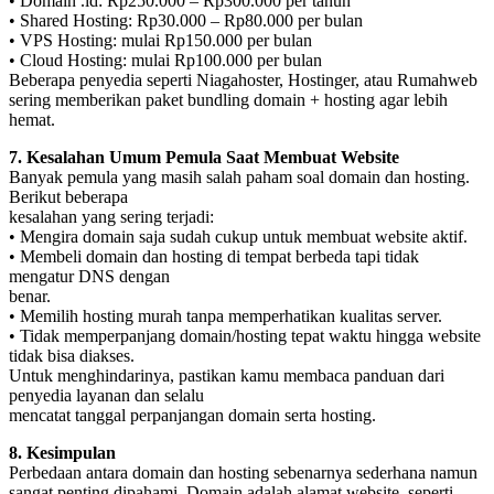
• Domain .id: Rp250.000 – Rp300.000 per tahun
• Shared Hosting: Rp30.000 – Rp80.000 per bulan
• VPS Hosting: mulai Rp150.000 per bulan
• Cloud Hosting: mulai Rp100.000 per bulan
Beberapa penyedia seperti Niagahoster, Hostinger, atau Rumahweb
sering memberikan paket bundling domain + hosting agar lebih
hemat.
7. Kesalahan Umum Pemula Saat Membuat Website
Banyak pemula yang masih salah paham soal domain dan hosting.
Berikut beberapa
kesalahan yang sering terjadi:
• Mengira domain saja sudah cukup untuk membuat website aktif.
• Membeli domain dan hosting di tempat berbeda tapi tidak
mengatur DNS dengan
benar.
• Memilih hosting murah tanpa memperhatikan kualitas server.
• Tidak memperpanjang domain/hosting tepat waktu hingga website
tidak bisa diakses.
Untuk menghindarinya, pastikan kamu membaca panduan dari
penyedia layanan dan selalu
mencatat tanggal perpanjangan domain serta hosting.
8. Kesimpulan
Perbedaan antara domain dan hosting sebenarnya sederhana namun
sangat penting dipahami. Domain adalah alamat website, seperti