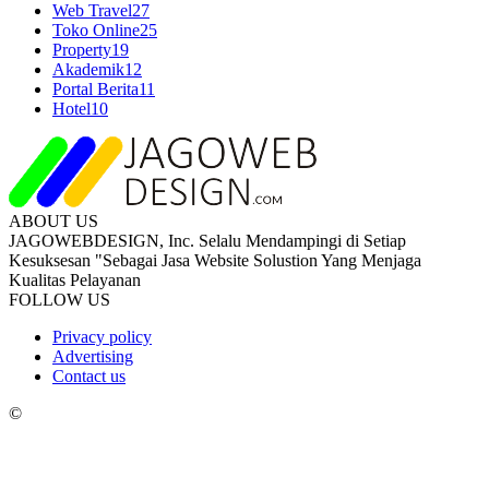
Web Travel
27
Toko Online
25
Property
19
Akademik
12
Portal Berita
11
Hotel
10
ABOUT US
JAGOWEBDESIGN, Inc. Selalu Mendampingi di Setiap
Kesuksesan "Sebagai Jasa Website Solustion Yang Menjaga
Kualitas Pelayanan
FOLLOW US
Privacy policy
Advertising
Contact us
©