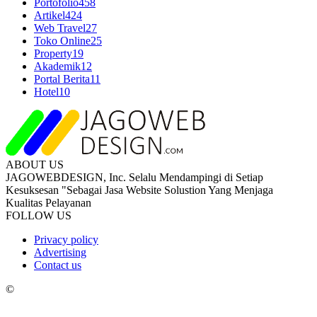
Portofolio
458
Artikel
424
Web Travel
27
Toko Online
25
Property
19
Akademik
12
Portal Berita
11
Hotel
10
ABOUT US
JAGOWEBDESIGN, Inc. Selalu Mendampingi di Setiap
Kesuksesan "Sebagai Jasa Website Solustion Yang Menjaga
Kualitas Pelayanan
FOLLOW US
Privacy policy
Advertising
Contact us
©