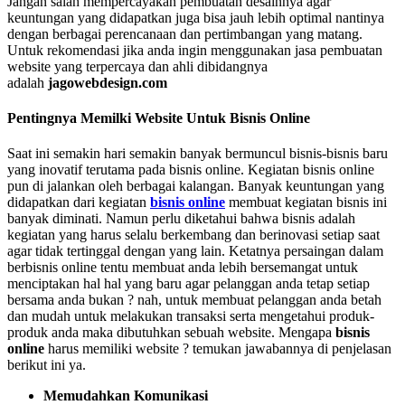
Jangan salah mempercayakan pembuatan desainnya agar
keuntungan yang didapatkan juga bisa jauh lebih optimal nantinya
dengan berbagai perencanaan dan pertimbangan yang matang.
Untuk rekomendasi jika anda ingin menggunakan jasa pembuatan
website yang terpercaya dan ahli dibidangnya
adalah
jagowebdesign.com
Pentingnya Memilki Website Untuk Bisnis Online
Saat ini semakin hari semakin banyak bermuncul bisnis-bisnis baru
yang inovatif terutama pada bisnis online. Kegiatan bisnis online
pun di jalankan oleh berbagai kalangan. Banyak keuntungan yang
didapatkan dari kegiatan
bisnis online
membuat kegiatan bisnis ini
banyak diminati. Namun perlu diketahui bahwa bisnis adalah
kegiatan yang harus selalu berkembang dan berinovasi setiap saat
agar tidak tertinggal dengan yang lain. Ketatnya persaingan dalam
berbisnis online tentu membuat anda lebih bersemangat untuk
menciptakan hal hal yang baru agar pelanggan anda tetap setiap
bersama anda bukan ? nah, untuk membuat pelanggan anda betah
dan mudah untuk melakukan transaksi serta mengetahui produk-
produk anda maka dibutuhkan sebuah website. Mengapa
bisnis
online
harus memiliki website ? temukan jawabannya di penjelasan
berikut ini ya.
Memudahkan Komunikasi