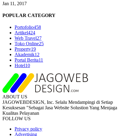
Jan 11, 2017
POPULAR CATEGORY
Portofolio
458
Artikel
424
Web Travel
27
Toko Online
25
Property
19
Akademik
12
Portal Berita
11
Hotel
10
ABOUT US
JAGOWEBDESIGN, Inc. Selalu Mendampingi di Setiap
Kesuksesan "Sebagai Jasa Website Solustion Yang Menjaga
Kualitas Pelayanan
FOLLOW US
Privacy policy
Advertising