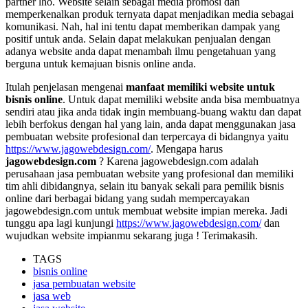
partner lho. Website selain sebagai media promosi dan
memperkenalkan produk ternyata dapat menjadikan media sebagai
komunikasi. Nah, hal ini tentu dapat memberikan dampak yang
positif untuk anda. Selain dapat melakukan penjualan dengan
adanya website anda dapat menambah ilmu pengetahuan yang
berguna untuk kemajuan bisnis online anda.
Itulah penjelasan mengenai
manfaat memiliki website untuk
bisnis online
. Untuk dapat memiliki website anda bisa membuatnya
sendiri atau jika anda tidak ingin membuang-buang waktu dan dapat
lebih berfokus dengan hal yang lain, anda dapat menggunakan jasa
pembuatan website profesional dan terpercaya di bidangnya yaitu
https://www.jagowebdesign.com/
. Mengapa harus
jagowebdesign.com
? Karena jagowebdesign.com adalah
perusahaan jasa pembuatan website yang profesional dan memiliki
tim ahli dibidangnya, selain itu banyak sekali para pemilik bisnis
online dari berbagai bidang yang sudah mempercayakan
jagowebdesign.com untuk membuat website impian mereka. Jadi
tunggu apa lagi kunjungi
https://www.jagowebdesign.com/
dan
wujudkan website impianmu sekarang juga ! Terimakasih.
TAGS
bisnis online
jasa pembuatan website
jasa web