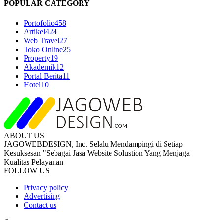
POPULAR CATEGORY
Portofolio
458
Artikel
424
Web Travel
27
Toko Online
25
Property
19
Akademik
12
Portal Berita
11
Hotel
10
ABOUT US
JAGOWEBDESIGN, Inc. Selalu Mendampingi di Setiap
Kesuksesan "Sebagai Jasa Website Solustion Yang Menjaga
Kualitas Pelayanan
FOLLOW US
Privacy policy
Advertising
Contact us