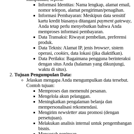
Informasi Identitas: Nama lengkap, alamat email,
nomor telepon, alamat pengiriman/penagihan.
Informasi Pembayaran: Meskipun data sensitif
kartu kredit biasanya ditangani
payment gateway
,
Anda tetap perlu menyebutkan bahwa Anda
memproses informasi pembayaran.
Data Transaksi: Riwayat pembelian, preferensi
produk.
Data Teknis: Alamat IP, jenis
browser
, sistem
operasi,
cookies
, data lokasi (jika diaktifkan).
Data Perilaku: Bagaimana pengguna berinteraksi
dengan situs Anda (halaman yang dikunjungi,
waktu di situs).
Tujuan Pengumpulan Data:
Jelaskan mengapa Anda mengumpulkan data tersebut.
Contoh tujuan:
Memproses dan memenuhi pesanan.
Mengelola akun pelanggan.
Meningkatkan pengalaman belanja dan
mempersonalisasi rekomendasi.
Mengirim
newsletter
atau promosi (dengan
persetujuan).
Melakukan analisis internal untuk pengembangan
bisnis.
Mencegah penipuan.