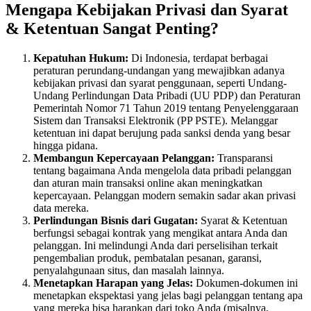
Mengapa Kebijakan Privasi dan Syarat
& Ketentuan Sangat Penting?
Kepatuhan Hukum:
Di Indonesia, terdapat berbagai
peraturan perundang-undangan yang mewajibkan adanya
kebijakan privasi dan syarat penggunaan, seperti Undang-
Undang Perlindungan Data Pribadi (UU PDP) dan Peraturan
Pemerintah Nomor 71 Tahun 2019 tentang Penyelenggaraan
Sistem dan Transaksi Elektronik (PP PSTE). Melanggar
ketentuan ini dapat berujung pada sanksi denda yang besar
hingga pidana.
Membangun Kepercayaan Pelanggan:
Transparansi
tentang bagaimana Anda mengelola data pribadi pelanggan
dan aturan main transaksi online akan meningkatkan
kepercayaan. Pelanggan modern semakin sadar akan privasi
data mereka.
Perlindungan Bisnis dari Gugatan:
Syarat & Ketentuan
berfungsi sebagai kontrak yang mengikat antara Anda dan
pelanggan. Ini melindungi Anda dari perselisihan terkait
pengembalian produk, pembatalan pesanan, garansi,
penyalahgunaan situs, dan masalah lainnya.
Menetapkan Harapan yang Jelas:
Dokumen-dokumen ini
menetapkan ekspektasi yang jelas bagi pelanggan tentang apa
yang mereka bisa harapkan dari toko Anda (misalnya,