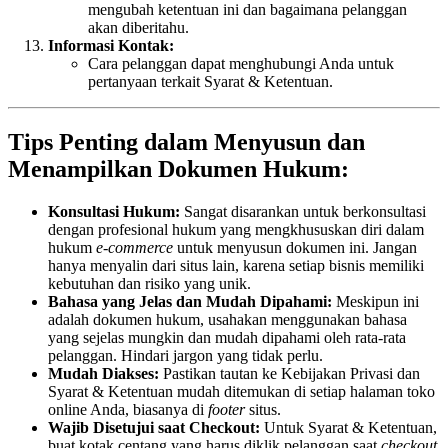
mengubah ketentuan ini dan bagaimana pelanggan
akan diberitahu.
Informasi Kontak:
Cara pelanggan dapat menghubungi Anda untuk
pertanyaan terkait Syarat & Ketentuan.
Tips Penting dalam Menyusun dan
Menampilkan Dokumen Hukum:
Konsultasi Hukum:
Sangat disarankan untuk berkonsultasi
dengan profesional hukum yang mengkhususkan diri dalam
hukum
e-commerce
untuk menyusun dokumen ini. Jangan
hanya menyalin dari situs lain, karena setiap bisnis memiliki
kebutuhan dan risiko yang unik.
Bahasa yang Jelas dan Mudah Dipahami:
Meskipun ini
adalah dokumen hukum, usahakan menggunakan bahasa
yang sejelas mungkin dan mudah dipahami oleh rata-rata
pelanggan. Hindari jargon yang tidak perlu.
Mudah Diakses:
Pastikan tautan ke Kebijakan Privasi dan
Syarat & Ketentuan mudah ditemukan di setiap halaman toko
online Anda, biasanya di
footer
situs.
Wajib Disetujui saat Checkout:
Untuk Syarat & Ketentuan,
buat kotak centang yang harus diklik pelanggan saat
checkout