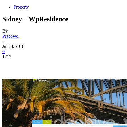
Property
Sidney – WpResidence
By
Prabowo
-
Jul 23, 2018
0
1217