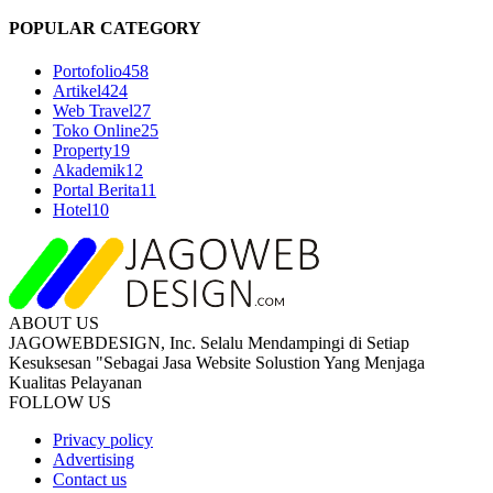
POPULAR CATEGORY
Portofolio
458
Artikel
424
Web Travel
27
Toko Online
25
Property
19
Akademik
12
Portal Berita
11
Hotel
10
ABOUT US
JAGOWEBDESIGN, Inc. Selalu Mendampingi di Setiap
Kesuksesan "Sebagai Jasa Website Solustion Yang Menjaga
Kualitas Pelayanan
FOLLOW US
Privacy policy
Advertising
Contact us