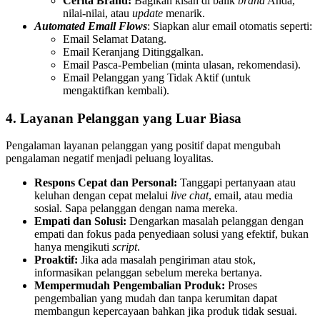
Cerita Brand:
Bagikan kisah di balik
brand
Anda,
nilai-nilai, atau
update
menarik.
Automated Email Flows
: Siapkan alur email otomatis seperti:
Email Selamat Datang.
Email Keranjang Ditinggalkan.
Email Pasca-Pembelian (minta ulasan, rekomendasi).
Email Pelanggan yang Tidak Aktif (untuk
mengaktifkan kembali).
4. Layanan Pelanggan yang Luar Biasa
Pengalaman layanan pelanggan yang positif dapat mengubah
pengalaman negatif menjadi peluang loyalitas.
Respons Cepat dan Personal:
Tanggapi pertanyaan atau
keluhan dengan cepat melalui
live chat
, email, atau media
sosial. Sapa pelanggan dengan nama mereka.
Empati dan Solusi:
Dengarkan masalah pelanggan dengan
empati dan fokus pada penyediaan solusi yang efektif, bukan
hanya mengikuti
script
.
Proaktif:
Jika ada masalah pengiriman atau stok,
informasikan pelanggan sebelum mereka bertanya.
Mempermudah Pengembalian Produk:
Proses
pengembalian yang mudah dan tanpa kerumitan dapat
membangun kepercayaan bahkan jika produk tidak sesuai.