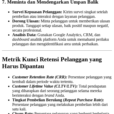
7. Meminta dan Mendengarkan Umpan Balik
Survei Kepuasan Pelanggan:
Kirim survei singkat setelah
pembelian atau interaksi dengan layanan pelanggan.
Dorong Ulasan:
Minta pelanggan untuk memberikan ulasan
produk. Tanggapi setiap ulasan, baik positif maupun negatif,
secara profesional.
Analisis Data:
Gunakan Google Analytics, CRM, dan
dashboard
analitik platform Anda untuk memahami perilaku
pelanggan dan mengidentifikasi area untuk perbaikan.
Metrik Kunci Retensi Pelanggan yang
Harus Dipantau
Customer Retention Rate (CRR):
Persentase pelanggan yang
kembali dalam periode waktu tertentu.
Customer Lifetime Value (CLTV/LTV):
Total pendapatan
yang diharapkan dari seorang pelanggan selama mereka
berinteraksi dengan
brand
Anda.
Tingkat Pembelian Berulang (
Repeat Purchase Rate
):
Persentase pelanggan yang melakukan pembelian lebih dari
satu kali.
Churn Rate:
Persentase pelanggan yang berhenti berbelanja