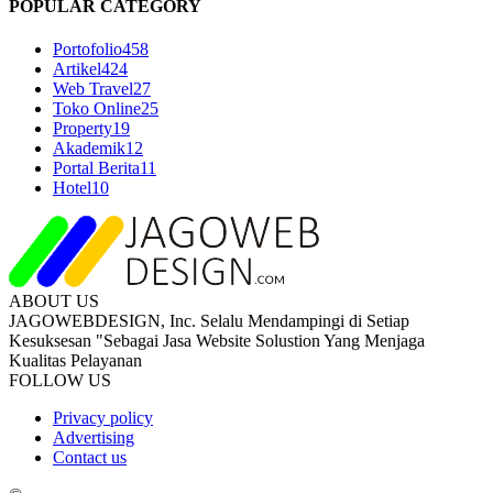
POPULAR CATEGORY
Portofolio
458
Artikel
424
Web Travel
27
Toko Online
25
Property
19
Akademik
12
Portal Berita
11
Hotel
10
ABOUT US
JAGOWEBDESIGN, Inc. Selalu Mendampingi di Setiap
Kesuksesan "Sebagai Jasa Website Solustion Yang Menjaga
Kualitas Pelayanan
FOLLOW US
Privacy policy
Advertising
Contact us