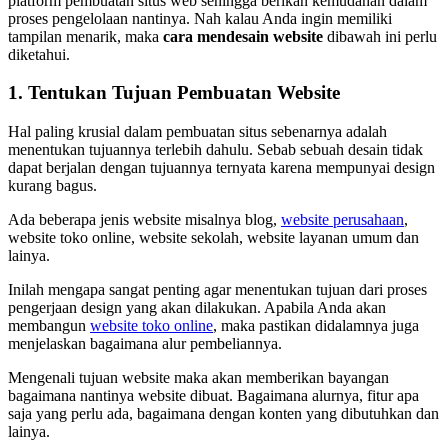
platform pembuatan situs web sehingga berikan kemudahan dalam
proses pengelolaan nantinya. Nah kalau Anda ingin memiliki
tampilan menarik, maka
cara mendesain website
dibawah ini perlu
diketahui.
1. Tentukan Tujuan Pembuatan Website
Hal paling krusial dalam pembuatan situs sebenarnya adalah
menentukan tujuannya terlebih dahulu. Sebab sebuah desain tidak
dapat berjalan dengan tujuannya ternyata karena mempunyai design
kurang bagus.
Ada beberapa jenis website misalnya blog,
website perusahaan
,
website toko online, website sekolah, website layanan umum dan
lainya.
Inilah mengapa sangat penting agar menentukan tujuan dari proses
pengerjaan design yang akan dilakukan. Apabila Anda akan
membangun
website toko online
, maka pastikan didalamnya juga
menjelaskan bagaimana alur pembeliannya.
Mengenali tujuan website maka akan memberikan bayangan
bagaimana nantinya website dibuat. Bagaimana alurnya, fitur apa
saja yang perlu ada, bagaimana dengan konten yang dibutuhkan dan
lainya.