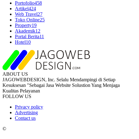
Portofolio
458
Artikel
424
Web Travel
27
Toko Online
25
Property
19
Akademik
12
Portal Berita
11
Hotel
10
ABOUT US
JAGOWEBDESIGN, Inc. Selalu Mendampingi di Setiap
Kesuksesan "Sebagai Jasa Website Solustion Yang Menjaga
Kualitas Pelayanan
FOLLOW US
Privacy policy
Advertising
Contact us
©